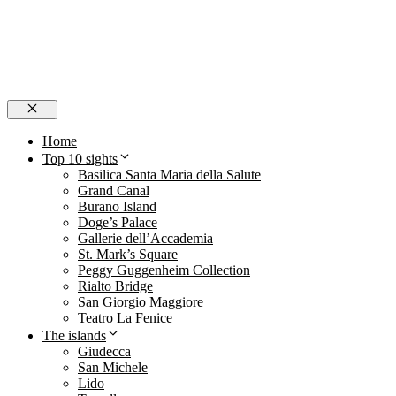
Close
Home
Top 10 sights
Basilica Santa Maria della Salute
Grand Canal
Burano Island
Doge’s Palace
Gallerie dell’Accademia
St. Mark’s Square
Peggy Guggenheim Collection
Rialto Bridge
San Giorgio Maggiore
Teatro La Fenice
The islands
Giudecca
San Michele
Lido