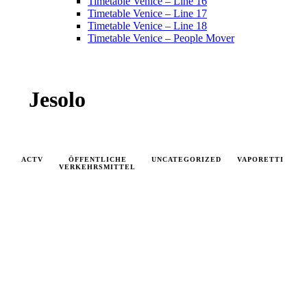
Timetable Venice – Line 16
Timetable Venice – Line 17
Timetable Venice – Line 18
Timetable Venice – People Mover
Jesolo
ACTV
ÖFFENTLICHE
UNCATEGORIZED
VAPORETTI
V
VERKEHRSMITTEL