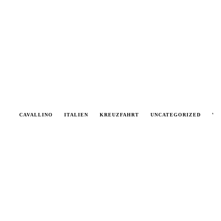
APORETTO
CAVALLINO
VENEDIG
ITALIEN
VENEDIG
KREUZFAHRT
VENEDIG
UNCATEGORIZED
VENEDIG
VE
AKTUELL
ANREISE
EINTRITTSKARTEN
TAGESTOUR