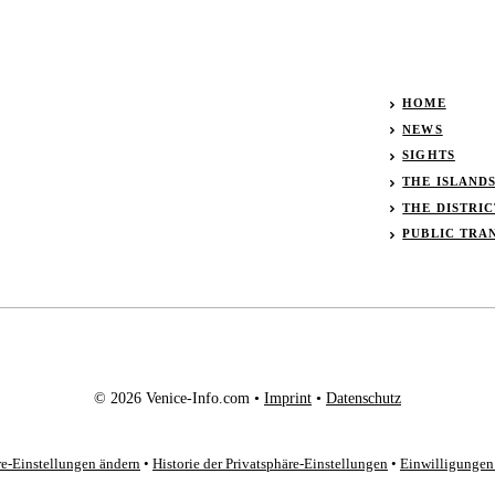
HOME
NEWS
SIGHTS
THE ISLAND
THE DISTRIC
PUBLIC TRA
© 2026 Venice-Info.com •
Imprint
•
Datenschutz
re-Einstellungen ändern
•
Historie der Privatsphäre-Einstellungen
•
Einwilligungen