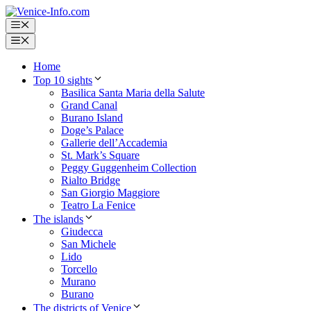
Skip
to
Menu
content
Menu
Home
Top 10 sights
Basilica Santa Maria della Salute
Grand Canal
Burano Island
Doge’s Palace
Gallerie dell’Accademia
St. Mark’s Square
Peggy Guggenheim Collection
Rialto Bridge
San Giorgio Maggiore
Teatro La Fenice
The islands
Giudecca
San Michele
Lido
Torcello
Murano
Burano
The districts of Venice