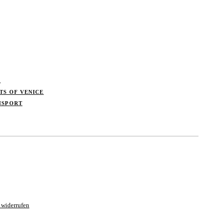
S
TS OF VENICE
NSPORT
 widerrufen