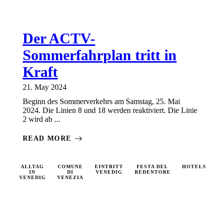
Der ACTV-
Sommerfahrplan tritt in
Kraft
21. May 2024
Beginn des Sommerverkehrs am Samstag, 25. Mai
2024. Die Linien 8 und 18 werden reaktiviert. Die Linie
2 wird ab ...
READ MORE
PORETTO
ALLTAG
VENEDIG
COMUNE
VENEDIG
EINTRITT
VENEDIG
FESTA DEL
VENEDIG
HOTELS
VENED
I
IN
DI
AKTUELL
VENEDIG
ALLGEMEIN
REDENTORE
INFO
MAGAZ
VENEDIG
VENEZIA