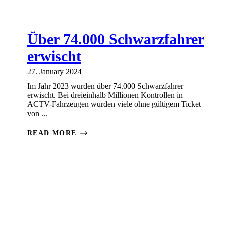
Über 74.000 Schwarzfahrer
erwischt
27. January 2024
Im Jahr 2023 wurden über 74.000 Schwarzfahrer
erwischt. Bei dreieinhalb Millionen Kontrollen in
ACTV-Fahrzeugen wurden viele ohne gültigem Ticket
von ...
READ MORE
IG
TALIEN
VENEDIG
LAGUNE
LIDO DI
VENEDIG
VENEDIG
LUIGI
VENEDIG
UNCATEGORIZED
VERANSTA
VA
IN
NACHRICHTEN
VON
VENEZIA
NEWS
BRUGNARO
TICKET
TICKETS
VENEDIG