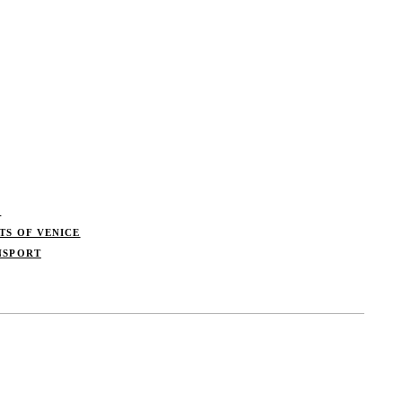
S
TS OF VENICE
NSPORT