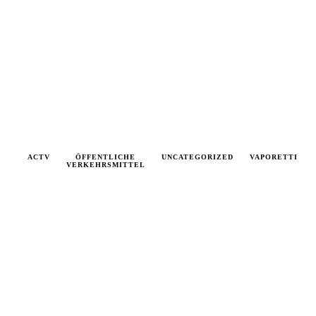
ORETTO
ACTV
VENICE
ÖFFENTLICHE
VENICE
VENICE
UNCATEGORIZED
VAPORETTI
VERKEHRSMITTEL
TICKET
TICKETS