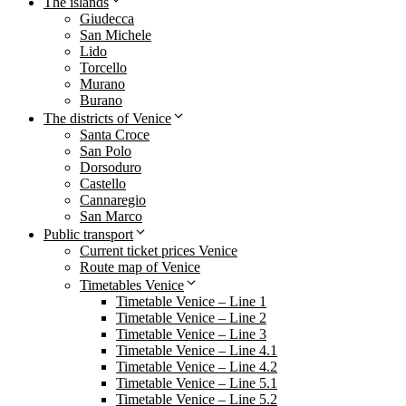
The islands
Giudecca
San Michele
Lido
Torcello
Murano
Burano
The districts of Venice
Santa Croce
San Polo
Dorsoduro
Castello
Cannaregio
San Marco
Public transport
Current ticket prices Venice
Route map of Venice
Timetables Venice
Timetable Venice – Line 1
Timetable Venice – Line 2
Timetable Venice – Line 3
Timetable Venice – Line 4.1
Timetable Venice – Line 4.2
Timetable Venice – Line 5.1
Timetable Venice – Line 5.2