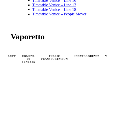
Timetable Venice – Line 16
Timetable Venice – Line 17
Timetable Venice – Line 18
Timetable Venice – People Mover
Vaporetto
ACTV
COMUNE
PUBLIC
UNCATEGORIZED
VAP
DI
TRANSPORTATION
VENEZIA