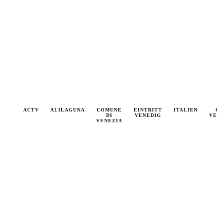
VAPORETTO
ACTV
VENEDIG
ALILAGUNA
VENEDIG
COMUNE
EINTRITT
VENEDIG
ITALIEN
VENEDI
Ö
AKTUELL
ANREISE
DI
EINTRITTSKARTEN
VENEDIG
TAGESTOU
VER
VENEZIA