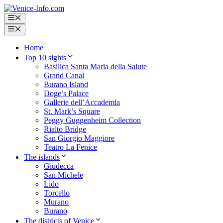
Skip
to
Menu
content
Menu
Home
Top 10 sights
Basilica Santa Maria della Salute
Grand Canal
Burano Island
Doge’s Palace
Gallerie dell’Accademia
St. Mark’s Square
Peggy Guggenheim Collection
Rialto Bridge
San Giorgio Maggiore
Teatro La Fenice
The islands
Giudecca
San Michele
Lido
Torcello
Murano
Burano
The districts of Venice