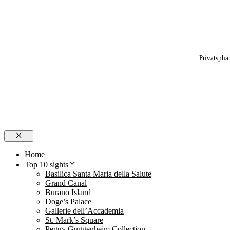
Privatsphä
Close
Home
Top 10 sights
Basilica Santa Maria della Salute
Grand Canal
Burano Island
Doge’s Palace
Gallerie dell’Accademia
St. Mark’s Square
Peggy Guggenheim Collection