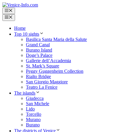
Skip
to
Menu
content
Menu
Home
Top 10 sights
Basilica Santa Maria della Salute
Grand Canal
Burano Island
Doge’s Palace
Gallerie dell’Accademia
St. Mark’s Square
Peggy Guggenheim Collection
Rialto Bridge
San Giorgio Maggiore
Teatro La Fenice
The islands
Giudecca
San Michele
Lido
Torcello
Murano
Burano
The districts of Venice