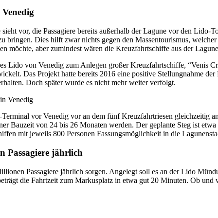
n Venedig
sieht vor, die Passagiere bereits außerhalb der Lagune vor den Lido-T
u bringen. Dies hilft zwar nichts gegen den Massentourismus, welcher
en möchte, aber zumindest wären die Kreuzfahrtschiffe aus der Lagun
s Lido von Venedig zum Anlegen großer Kreuzfahrtschiffe, “Venis Cr
ckelt. Das Projekt hatte bereits 2016 eine positive Stellungnahme de
rhalten. Doch später wurde es nicht mehr weiter verfolgt.
-Terminal vor Venedig vor an dem fünf Kreuzfahrtriesen gleichzeitig an
einer Bauzeit von 24 bis 26 Monaten werden. Der geplante Steg ist etwa
iffen mit jeweils 800 Personen Fassungsmöglichkeit in die Lagunensta
n Passagiere jährlich
Millionen Passagiere jährlich sorgen. Angelegt soll es an der Lido Mün
eträgt die Fahrtzeit zum Markusplatz in etwa gut 20 Minuten. Ob und 