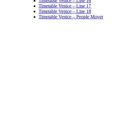
Timetable Venice – Line 16
Timetable Venice – Line 17
Timetable Venice – Line 18
Timetable Venice – People Mover