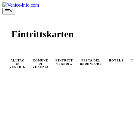
Skip
to
Menu
content
Eintrittskarten
ALLTAG
COMUNE
EINTRITT
FESTA DEL
HOTELS
IT
IN
DI
VENEDIG
REDENTORE
VENEDIG
VENEZIA