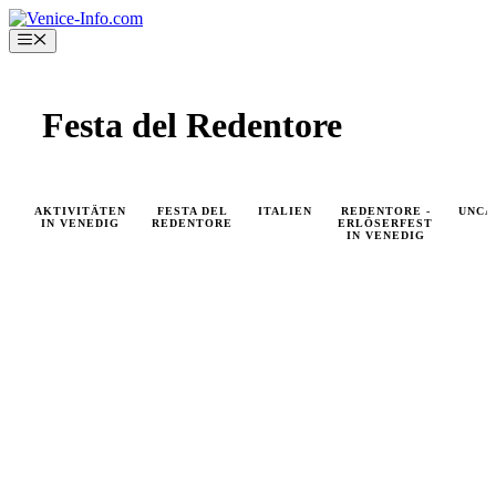
Skip
to
Menu
content
Festa del Redentore
AKTIVITÄTEN
FESTA DEL
ITALIEN
REDENTORE -
UNCA
IN VENEDIG
REDENTORE
ERLÖSERFEST
IN VENEDIG