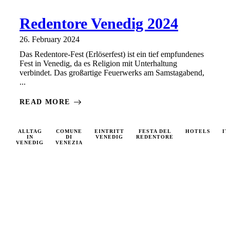
Redentore Venedig 2024
26. February 2024
Das Redentore-Fest (Erlöserfest) ist ein tief empfundenes
Fest in Venedig, da es Religion mit Unterhaltung
verbindet. Das großartige Feuerwerks am Samstagabend,
...
READ MORE
ALLTAG
COMUNE
EINTRITT
FESTA DEL
HOTELS
IT
IN
DI
VENEDIG
REDENTORE
VENEDIG
VENEZIA