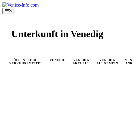
Skip
to
Menu
content
Unterkunft in Venedig
ÖFFENTLICHE
VENEDIG
VENEDIG
VENEDIG
VEN
VERKEHRSMITTEL
AKTUELL
ALLGEMEIN
ANR