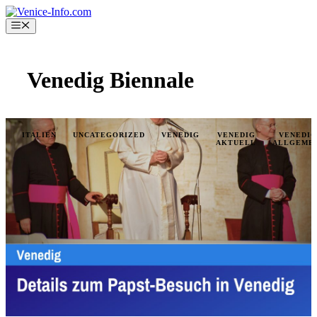
Skip
to
Menu
content
Venedig Biennale
ITALIEN
UNCATEGORIZED
VENEDIG
VENEDIG
VENEDIG
AKTUELL
ALLGEME