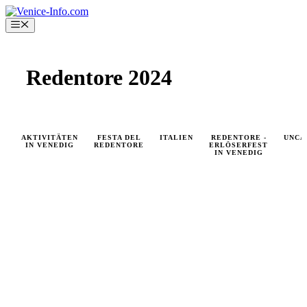
Skip
to
Menu
content
Redentore 2024
AKTIVITÄTEN
FESTA DEL
ITALIEN
REDENTORE -
UNCA
IN VENEDIG
REDENTORE
ERLÖSERFEST
IN VENEDIG