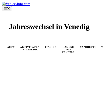
Skip
to
Menu
content
Jahreswechsel in Venedig
ACTV
AKTIVITÄTEN
ITALIEN
LAGUNE
VAPORETTI
VA
IN VENEDIG
VON
VENEDIG