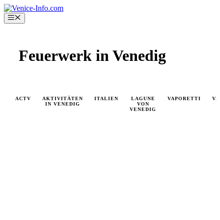
Skip
to
Menu
content
Feuerwerk in Venedig
ACTV
AKTIVITÄTEN
ITALIEN
LAGUNE
VAPORETTI
VA
IN VENEDIG
VON
VENEDIG