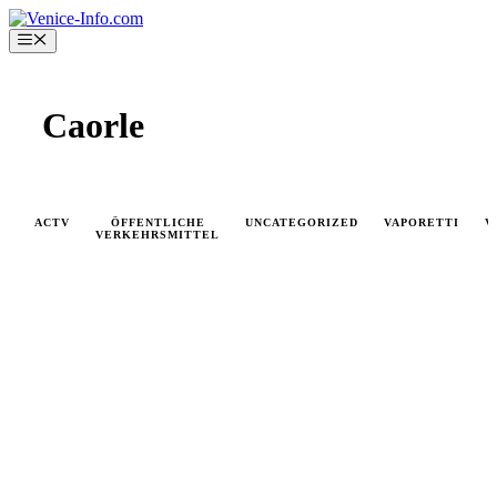
Skip
to
Menu
content
Caorle
ACTV
ÖFFENTLICHE
UNCATEGORIZED
VAPORETTI
V
VERKEHRSMITTEL