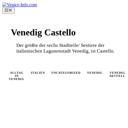
Skip
to
Menu
content
Venedig Castello
Der größte der sechs Stadtteile/ Sestiere der
italienischen Lagunenstadt Venedig, ist Castello.
ALLTAG
ITALIEN
UNCATEGORIZED
VENEDIG
VENEDIG
IN
AKTUELL
VENEDIG