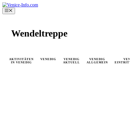
Skip
to
Menu
content
Wendeltreppe
AKTIVITÄTEN
VENEDIG
VENEDIG
VENEDIG
VEN
IN VENEDIG
AKTUELL
ALLGEMEIN
EINTRIT