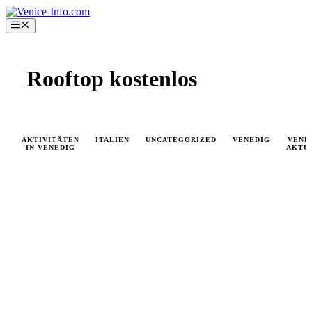
Skip
to
Menu
content
Rooftop kostenlos
AKTIVITÄTEN
ITALIEN
UNCATEGORIZED
VENEDIG
VENE
IN VENEDIG
AKTU