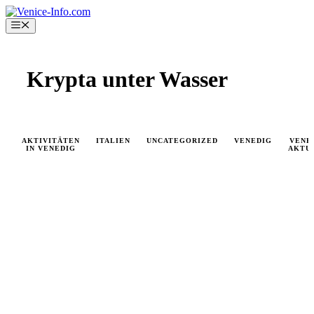
Skip
to
Menu
content
Krypta unter Wasser
AKTIVITÄTEN
ITALIEN
UNCATEGORIZED
VENEDIG
VENE
IN VENEDIG
AKTU