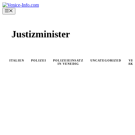
Skip
to
Menu
content
Justizminister
ITALIEN
POLIZEI
POLIZEIEINSATZ
UNCATEGORIZED
VE
IN VENEDIG
AK