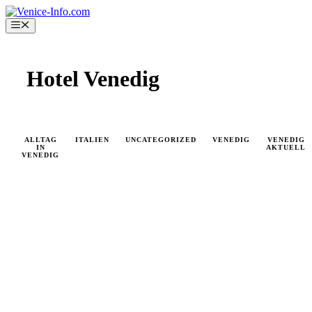
Skip
to
Menu
content
Hotel Venedig
ALLTAG
ITALIEN
UNCATEGORIZED
VENEDIG
VENEDIG
IN
AKTUELL
VENEDIG